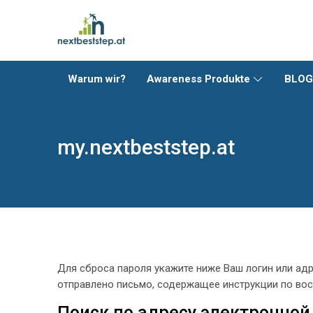
Skip to navigation
Skip to search form
Skip to login form
Перейти к основному содержанию
Skip to accessibility options
Skip to footer
Skip accessibility options
Warum wir?
Awareness Produkte
BLO
my.nextbeststep.at
Для сброса пароля укажите ниже Ваш логин или адр
отправлено письмо, содержащее инструкции по во
Поиск по адресу электронной