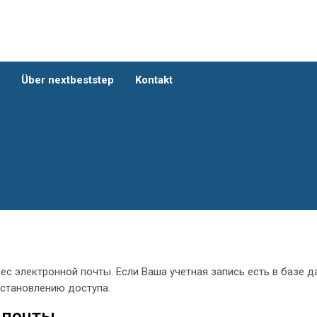
G
Über nextbeststep
Kontakt
ес электронной почты. Если Ваша учетная запись есть в базе д
сстановлению доступа.
 почты