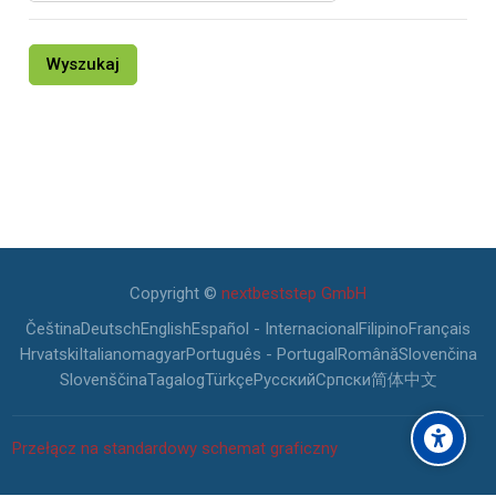
Copyright ©
nextbeststep GmbH
Čeština
Deutsch
English
Español - Internacional
Filipino
Français
Hrvatski
Italiano
magyar
Português - Portugal
Română
Slovenčina
Slovenščina
Tagalog
Türkçe
Русский
Српски
简体中文
Przełącz na standardowy schemat graficzny