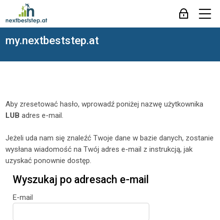
Skip to navigation
Skip to login form
Przejdź do głównej zawartości
Skip to accessibility options
Skip to footer
Skip accessibility options
M
Zaloguj się
my.nextbeststep.at
Aby zresetować hasło, wprowadź poniżej
nazwę użytkownika
LUB
adres e-mail
.
Jeżeli uda nam się znaleźć Twoje dane w bazie danych, zostanie
wysłana wiadomość na Twój adres e-mail z instrukcją, jak
uzyskać ponownie dostęp.
Wyszukaj po adresach e-mail
Wyszukaj po adresach e-mail
E-mail