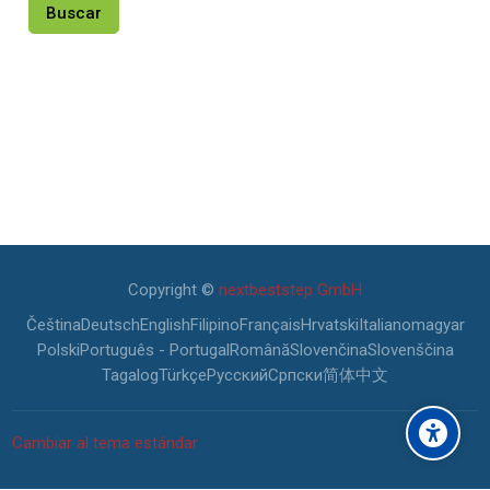
Copyright ©
nextbeststep GmbH
Čeština
Deutsch
English
Filipino
Français
Hrvatski
Italiano
magyar
Polski
Português - Portugal
Română
Slovenčina
Slovenščina
Tagalog
Türkçe
Русский
Српски
简体中文
Cambiar al tema estándar