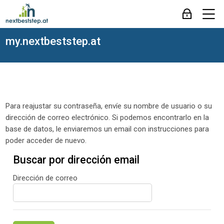
Skip to navigation
Skip to login form
Salta al contenido principal
Skip to accessibility options
Skip to footer
Skip accessibility options
M
Acceder
my.nextbeststep.at
Para reajustar su contraseña, envíe su nombre de usuario o su
dirección de correo electrónico. Si podemos encontrarlo en la
base de datos, le enviaremos un email con instrucciones para
poder acceder de nuevo.
Buscar por dirección email
Buscar por dirección email
Dirección de correo