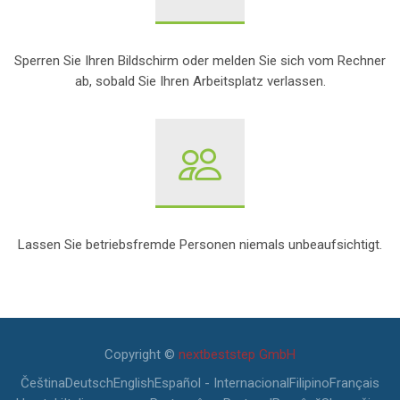
Sperren Sie Ihren Bildschirm oder melden Sie sich vom Rechner
ab, sobald Sie Ihren Arbeitsplatz verlassen.
Lassen Sie betriebsfremde Personen niemals unbeaufsichtigt.
Ostatnia modyfikacja: środa, 29 maja 2024, 09:48
Copyright ©
nextbeststep GmbH
Čeština
Deutsch
English
Español - Internacional
Filipino
Français