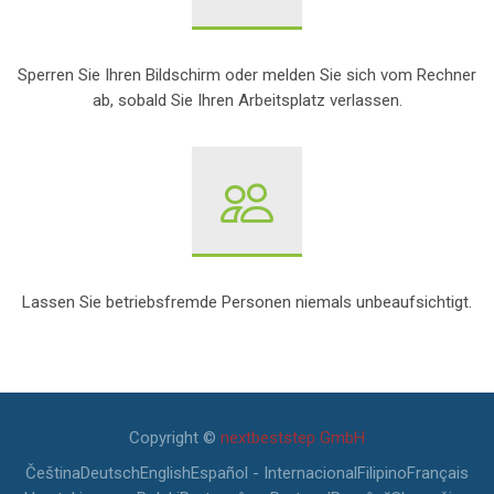
Sperren Sie Ihren Bildschirm oder melden Sie sich vom Rechner
ab, sobald Sie Ihren Arbeitsplatz verlassen.
Lassen Sie betriebsfremde Personen niemals unbeaufsichtigt.
Ultime modifiche: mercoledì, 29 maggio 2024, 09:48
Copyright ©
nextbeststep GmbH
Čeština
Deutsch
English
Español - Internacional
Filipino
Français